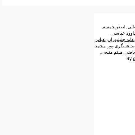
انی
,
اصغر خمسه
,
اوود عباسی
,
عابد جلیلپوران
,
عباس
د عسگری پور
,
محمد
یاضی
,
میثم منیعی
,