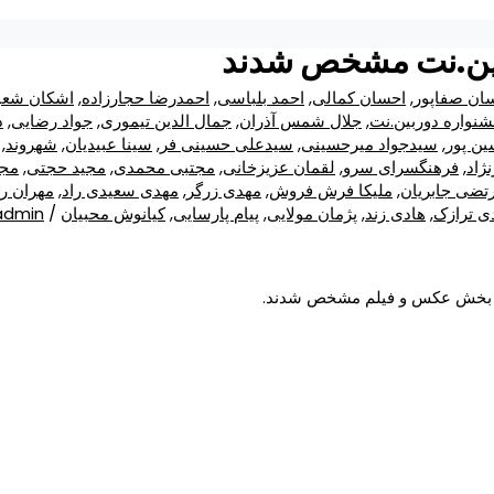
بین.نت مشخص شدند
ان صفاپور
,
احسان کمالی
,
احمد بلباسی
,
احمدرضا حجارزاده
,
اشکان شعب
نواره دوربین.نت
,
جلال شمس آذران
,
جمال الدین تیموری
,
جواد رضایی
,
د
ن پور
,
سیدجواد میرحسینی
,
سیدعلی حسینی فر
,
سینا عبیدیان
,
شهروند
,
ژاد
,
فرهنگسرای سرو
,
لقمان عزیزخانی
,
مجتبی محمدی
,
مجید حجتی
,
مجی
تضی جابریان
,
ملیکا فرش فروش
,
مهدی زرگر
,
مهدی سعیدی راد
,
مهران ر
ی ترازک
,
هادی زند
,
پژمان مولایی
,
پیام پارسایی
,
کیانوش محبیان
/ By
admin
ر بخش عکس و فیلم مشخص شدند.