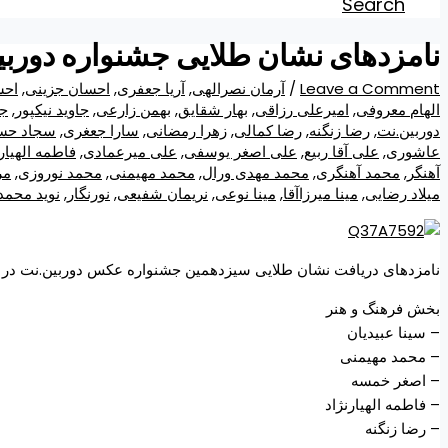
Search
نامزدهای نشان طلایی جشنواره دور
Leave a Comment
/
آرمان نصرالهی
,
آریا جعفری
,
احسان جزینی
,
احس
الهام معروفی
,
امیرعلی رزاقی
,
بهار شقایق
,
بهمن زارعی
,
جاوید نیکپور
,
جش
دوربین.نت
,
رضا زنگنه
,
رضا کمالی
,
زهرا رمضانی
,
سارا جعغری
,
سجاد حسی
عاشوری
,
علی آقا ربیع
,
علی اصغر یوسفی
,
علی میرعمادی
,
فاطمه الهیارن
آهنگر
,
محمد آهنگری
,
محمد مهدی ورال
,
محمد مهیمنی
,
محمد نوروزی
,
مر
میلاد رضایی
,
مینا میرزاآقا
,
مینا نوعی
,
نریمان شفیعی
,
نورنگار
,
نوید محمد
نامزدهای دریافت نشان طلایی سیزدهمین جشنواره عکس دوربین.نت د
بخش فرهنگ و هنر
– سینا عبیدیان
– محمد مهیمنی
– اصغر خمسه
– فاطمه الهیارنژاد
– رضا زنگنه