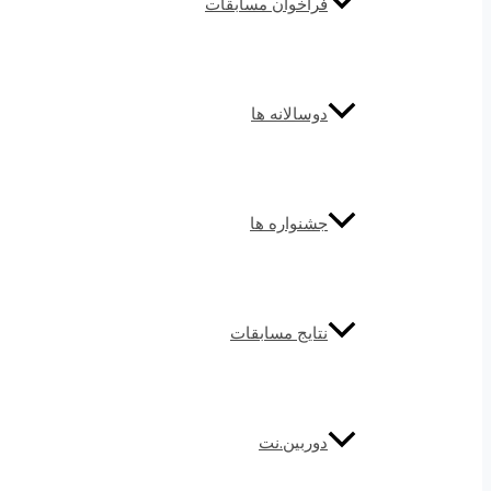
فراخوان مسابقات
دوسالانه ها
جشنواره ها
نتایج مسابقات
دوربین.نت