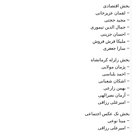
بخش اقتصادی
– لقمان عزیزخانی
– مجید حجتی
– جمال الدین تیموری
– احسان جزینی
– ملیکا فرش فروش
– سارا جعغری
بخش زلزله کرمانشاه
– پژمان مولایی
– احمد بلباسی
– اشکان شعبانی
– بهمن زارعی
– آرمان نصرالهی
– امیرعلی رزاقی
بخش تک عکس اجتماعی
– مینا نوعی
– امیرعلی رزاقی