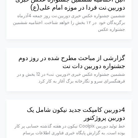
دوربین.نت فردا در موزه امام علی(ع)
ششمین جشنواره عکس خبری دوربین.نت روز جمعه 4آذرماه
برگزیدگان خود در ۱۲ بخش را خواهد شناخت. اختتامیه ششمین
جشنواره عکس
گزارشی از مباحث مطرح شده در روز دوم
جشنواره دوربین دات نت
ششمین جشنواره عکس خبری «دوربین. نت» در 12 بخش و در
فرهنگسرای سرو و نگارخانه برگ آغاز به کار کرد
4دوربین کامپکت جدید نیکون شامل یک
دوربین پروژکتور
خط تولید دوربین Coolpix نیکون در هفته گذشته حسابی پر کار
بوده است. به گزارش پایگاه خبری فناوری اطلاعات برسام