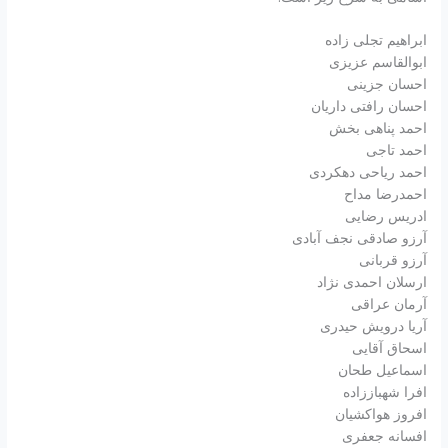
ابراهیم تجلی زاده
ابوالقاسم عزیزی
احسان جزینی
احسان رافتی داریان
احمد پناهی بخش
احمد تاجی
احمد ریاحی دهکردی
احمدرضا مداح
ادریس رضایی
آرزو صادقی نجف آبادی
آرزو قربانی
ارسلان احمدی نژاد
آرمان عراقی
آریا درویش حیدری
اسحاق آقایی
اسماعیل طحان
افرا شهباززاده
افروز هواکشیان
افسانه جعفری