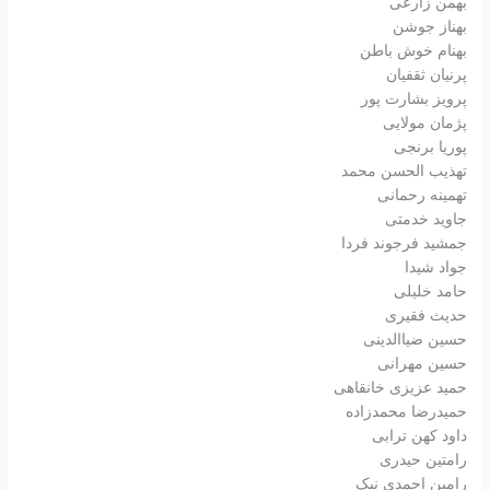
بهمن زارعی
بهناز جوشن‎
بهنام خوش باطن
پرنیان ثقفیان
پرویز بشارت پور
پژمان مولایی
پوریا برنجی
تهذیب الحسن محمد
تهمینه رحمانی
جاوید خدمتی
جمشید فرجوند فردا
جواد شیدا
حامد خلیلی
حدیث فقیری
حسین ضیاالدینی
حسین مهرانی
حمید عزیزی خانقاهی
حمیدرضا محمدزاده
داود کهن ترابی
رامتین حیدری
رامین احمدی نیک