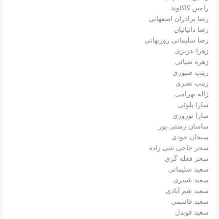
رامین کاکاوند
رضا برادران اصفهانی
رضا دانیانیان
رضا سلیمانی روزبهانی
زهرا عزیزی
زهره ضیائی
زینب صبوری
زینب نصری
ژاله بهرامی
سارا پلوئی
سارا نوروزی
ساسان رشتی پور
سبحان جودی
سحر حاجی غنی زاده
سحر فعله گری
سعید سلیمانی
سعید شبیری
سعید شم آبادی
سعید قاسمی
سعید قویدل