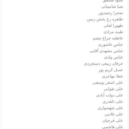
شیوا مشفق
صبا شامبیاتی
صحرا رشیدپور
طاهره رخ بخش زمین
طهورا لعلی
طیبه مرادی
عاطفه چراغ چشم
عباس عاشوری
عباس مشهدی آقایی
عباس ولدی
عرفان ربیعی دستجردی
عسل کریم پور
عطا مهاجری
علی اصغر یوسفی
علی تقوایی
علی دولت آبادی
علی ذلقدری
علی شهسواری
علی غلامی
علی فرجیان
علی هاشمی