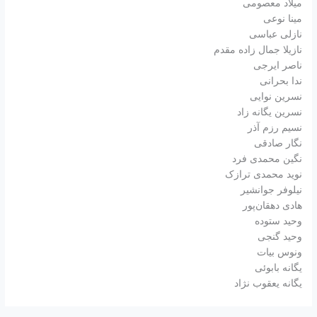
میلاد معصومی
مینا نوعی
نازلی عباسی
نازیلا جمال زاده مقدم
ناصر ایرجی
ندا بحرانی
نسرین نوایی
نسرین یگانه زاد
نسیم رزم آذر
نگار صادقی
نگین محمدی فرد
نوید محمدی ترازک
نیلوفر جوانشیر
هادی دهقان‌پور
وحید ستوده
وحید گنجی
ونوس بیات
یگانه بابوئی
یگانه یعقوب نژاد