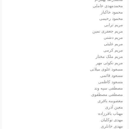
محمدمهدی عاملی
محمود خاکباز
محمود رحیمی
مریم ترابی
مریم جعفری نمین
مریم دشتی
مریم علیئی
مریم کرمی
مریم ملک مختار
مریم نکوئی مهر
مسعود علوی میلانی
مسعود قائمی
مسعود کاظمی
مصطفی سپه وند
مصطفی مصطفوی
معصومه باقری
معین آذری
مهتاب باقرزاده
مهدی توکلیان
مهدی خانلری