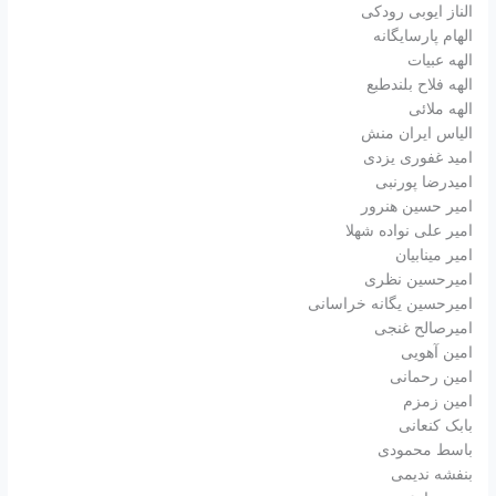
الناز ایوبی رودکی
الهام پارسایگانه
الهه عبیات
الهه فلاح بلندطبع
الهه ملائی
الیاس ایران منش
امید غفوری یزدی
امیدرضا پورنبی
امیر حسین هنرور
امیر علی نواده شهلا
امیر مینابیان
امیرحسین نظری
امیرحسین یگانه خراسانی
امیرصالح غنجی
امین آهویی
امین رحمانی
امین زمزم
بابک کنعانی
باسط محمودی
بنفشه ندیمی