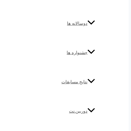
دوسالانه ها
جشنواره ها
نتایج مسابقات
دوربین.نت