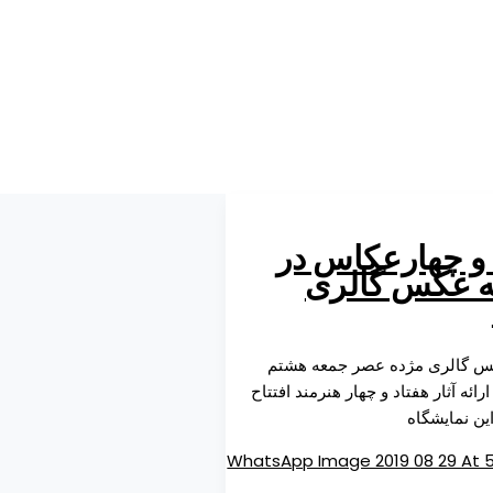
 و چهارعکاس در
ه عکس گالری
س گالری مژده عصر جمعه هشتم
رائه آثار هفتاد و چهار هنرمند افتتاح
ین نمایشگاه