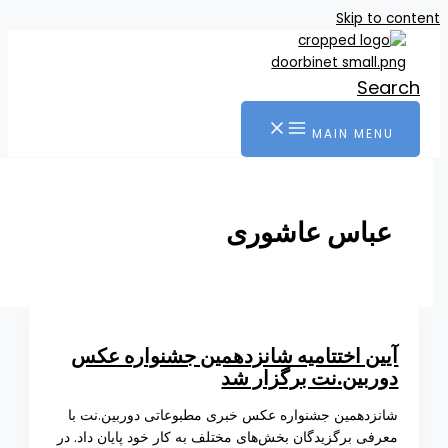
Skip t
Se
MAIN ME
باس عاشوری
ین اختتامیه شانزدهمین جشنواره عکس
ربین.نت برگزار شد
زدهمین جشنواره عکس خبری مطبوعاتی دوربین.نت با
فی برگزیدگان بخش‌های مختلف به کار خود پایان داد. در