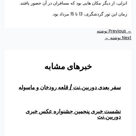
انزلی، از دیگر مکان هایی بود که مسافران در آن حضور یافتند.
زمان این تور گردشگری، 13 تا 15 مرداد بود.
→
Previous نوشته
Next نوشته
←
خبرهای مشابه
سفر بعدی دوربین.نت / قلعه رودخان و ماسوله
نشست خبری پنجمین جشنواره عکس خبری
دوربین.نت