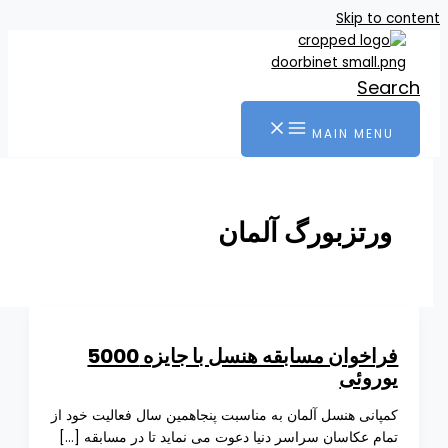
Skip t
Se
MAIN ME
رتزبورگ آلمان
فراخوان مسابقه هنسل با جایزه 5000
روئی
انی هنسل آلمان به مناسبت پنجاهمین سال فعالیت خود از
م عکاسان سراسر دنیا دعوت می نماید تا در مسابقه […]