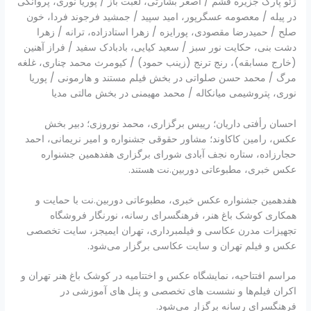
ژئو پارک جزیره قشم / اصغر بشارتی، لعبت باز / پوریا نوری، پروانگی
در پیله / معصومه عسگرپور، امید سپید / جمشید فرجوند فردا، خون
صلح / حمیدرضا مقصودی، پورایزه / زهرا استادزاده، ترانه / زهرا
دشت بنی، حکایت نور سبز / سعید کیایی، بادبادک سفید / فراز آهنین
(خارج مسابقه)، رنج ترنج (زینب حمود) / کیومرث محمد چناری، غلغه
مرگ / محمد حسن صلواتی در بخش فیلم مستند و هارمونی / پوریا
نوری، پتروشیمی میانکاله / محمد مهیمنی در بخش مالتی مدیا
احسان رأفتی داریان؛ رییس برگزاری، محمد نوروزی؛ دبیر بخش
عکس، رامین کاکاوند؛ مشاور حقوقی جشنواره و امیر نریمانی، احمد
حجارزاده، ستاره نجف آبادی شورای برگزاری هفدهمین جشنواره
عکس خبری، مطبوعاتی دوربین.نت هستند.
هفدهمین جشنواره عکس خبری، مطبوعاتی دوربین.نت با حمایت و
همکاری کوشک باغ هنر، فرهنگسرای رسانه، نورنگار فروشگاه
تجهیزات مدرن عکاسی و فیلمبرداری، تهران ایمیجز، سایت تخصصی
عکس و فیلم تهران و سایت عکاسی برگزار می‌شود.
مراسم افتتاحیه، نمایشگاه عکس و اختتامیه در کوشک باغ هنر تهران و
اکران فیلم‌ها و نشست های تخصصی و پنل های آموزشی در
فرهنگسرای رسانه برگزار می‌شود.