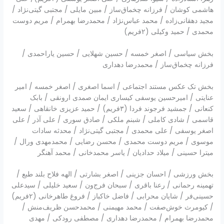
هاشمی کوشان / فرزانه چخماق‌ساز / مبین مایلی / مجتبی گیتی‌نژاد /
مجید دهقانی‌زاده / محمد عباس‌نژاد / محمدرضا بهمرام / مریم دوست
محمدی / حمید وکیلی (۲فریم)
بخش سیاسی / اصغر خمسه / حسین شهلایی / حسین یاراحمدی /
فرزانه چخماق‌ساز / محمدرضا دهداری
بخش تک عکس مستند اجتماعی / اسما اصغری / اصغر خمسه / امیر
عنایتی / امیرحسین یوسفی کیساری ایمان صمدی ارونقی / بابک
کنعانی / جمشید فرجوند فردا (۳فریم) / حمید عزیزی خانقاهی / سعید
قاسمی / شادی کاملی / شبنم ملکی / صادق سوری / علی آذر / علی
اصغر یوسفی / علی محمدی / مجتبی گیتی‌نژاد / محدثه سادات
موسوی / مریم دوست محمدی / محسن رضایی / محمدمهدی ورال /
میترا حسینی / میلاد حدادیان / یاسر محمدخانی / محمد آهنگر
بخش ورزشی / احسان جزینی / اصغر بشارتی / الهه فلاح بلند طبع /
تهمینه رحمانی / رعنا باقری / سبحان فرج‌ون / سعید خلیلی / سیدعلی
حسینی‌فر / شایان محرابی / فاضل خاکباز / فروغ طاهرخانی (۲فریم)
/ کیومرث خوش‌صفت / محمد مهیمنی / محمدحسن ظریف‌منش /
محمدرضا بهمرام / محمدرضا دهداری / مصطفی رودکی / مهدی