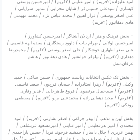
امید علیزاده(۲فریم) / امیر عنایتی (۲فریم) / امیرحسین یوسفی
کیساری / سیدعلی حسینی‌فر / شایان محرابی / سمیرا سرایانی /
علی اصغر یوسفی / فراز آهنین / محمد عباس نژاد / محمد مهیمنی /
هادی دهقانپور (۲فریم)
– بخش فرهنگ و هنر / اردلان آشناگر / امیرحسین کشاورز /
امیرحسین لولایی / بهرام بیات / داوود رستگاری / سیده الهه قاسمی /
علی‌اصغر اظهاری خوشکار / علی اصغر یوسفی (۲فریم) / محمدرضا
دهداری (۲فریم) / نیلوفر جوانشیر / هادی دهقانپور / هاشم
عرفان‌منش
– بخش تک عکس انتخابات ریاست جمهوری / حسین ساکی / حمید
وکیلی (۳فریم) / زهرا استادزاده / سبحان فرج‌ون / سعید قاسمی
(۲فریم) / سیدجمال مرتضوی / فروغ طاهرخانی / قدیر وقاری
(۲فریم) / مجید دهقانی‌زاده / محمدعلی برنو (۳فریم) / مصطفی
رودکی (۳فریم)
بخش آیین و مذهب / ابوذر چراغی / اصغر بشارتی (۲فریم) / امید
محمدی / امیر بدرعظیمی / امیر عنایتی / امیرمسعود عربشاهی /
بهمن عزیزی / جلال داسار / جمشید فرجوند فردا / حسین یاراحمدی /
زهرا استادزاده / شیوا قندرهاری / علی اصغر یوسفی (۲فریم)/ علی