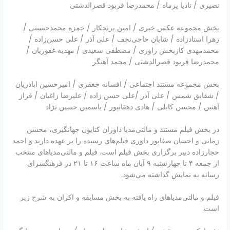
نصیری / نادیا پرماه / محمدرضا فربود قصرالدشتی
بخش مجموعه عکس خبری / امین برنجکار / حمزه محمدحسینی /
زهرا استادزاده / شایان حاجی‌نجف / علی آذر / علی حسن‌زاده /
محمدمهدی کاربخش راوری / مصطفی سعیدی / مهدیه غفوریان /
محمدرضا فربود قصرالدشتی / محمد آهنگر
بخش مجموعه مستند اجتماعی / افسانه جعفری / امیرحسین اباذریان
/ شقایق شمس / علی آذر /علی حسن زاده / علیرضا زاغیان / فراز
آهنین / محسن کابلی / هادی دهقانپور / یاسمین حسین نژاد
در بخش فیلم مستند و مالتی‌مدیا داوران کتایون جهانگیری، محسن
زمانی و احسان صفاپور داوری فیلم‌های رسیده را بر عهده دارند و احمد
حجارزاده دبیر برگزاری بخش فیلم است. فیلم و مالتی‌مدیاهای منتخب
از جمعه ۴ تا چهارشنبه ۹ آبان ماه ساعت ۱۶ تا ۲۱ در فرهنگسرای
رسانه به نمایش گذاشته می‌شود.
فیلم و مالتی‌مدیاهای راه یافته به بخش مسابقه و اکران به شرح زیر
است.