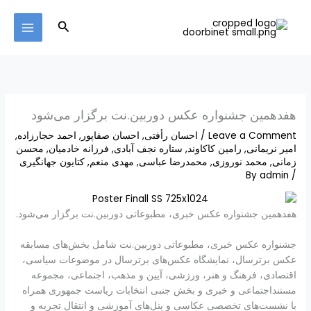
Ski
MAIN
t
Search
MENU
conten
هفدهمین جشنواره عکس دوربین.نت برگزار می‌شود
Leave a Comment
/
احسان رأفتی
,
احسان صفاپور
,
احمد حجارزاده
,
امیر نریمانی
,
رامین کاکاوند
,
ستاره نجف آبادی
,
فرزانه خادمیان
,
محسن
زمانی
,
محمد نوروزی
,
محمدرضا عباسی
,
مهدی منعم
,
کتایون جهانگیری
admin
/ By
هفدهمین جشنواره عکس خبری، مطبوعاتی دوربین.نت برگزار می‌شود.
جشنواره عکس خبری، مطبوعاتی دوربین.نت شامل بخش‌های مسابقه
عکس برترسال، نمایشگاه عکس‌های برترسال در موضوعات سیاسی،
اقتصادی، فرهنگ و هنر، ورزشی، آیین و مذهب، اجتماعی، مجموعه
مستنداجتماعی و خبری و بخش جنبی انتخابات ریاست جمهوری همراه
با نشست‌های تخصصی عکاسی و پنل‌های آموزشی و انتقال تجربه و