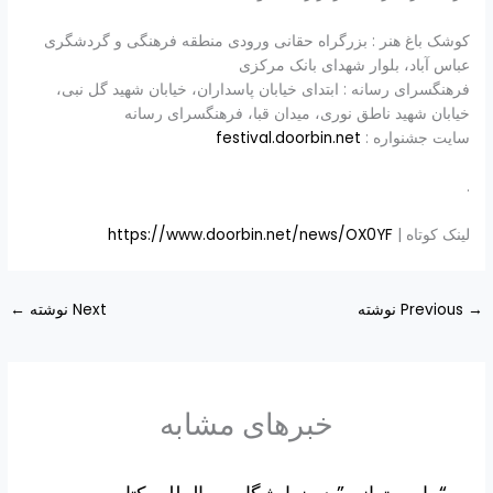
کوشک باغ هنر : بزرگراه حقانی ورودی منطقه فرهنگی و گردشگری
عباس آباد، بلوار شهدای بانک مرکزی
فرهنگسرای رسانه : ابتدای خیابان پاسداران، خیابان شهید گل نبی،
خیابان شهید ناطق نوری، میدان قبا، فرهنگسرای رسانه
سایت جشنواره :
festival.doorbin.net
.
لینک کوتاه |
https://www.doorbin.net/news/OX0YF
→
Previous نوشته
Next نوشته
←
خبرهای مشابه