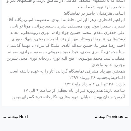
است که با تکنیکهای مختلف عکاسی در مناطق تاریک و طبیعتهای بکر و
منحصر بفرد تهیه شده است
اسامی هنرمندان حاضر در نمایشگاه:
ابراهیم افتخاری، زهرا ایرانی، فاطمه امیدی، معصومه امینی،یگانه آقا
نصیری، سمیرا بیوند پور، مصطفی بشری، سعید پیرانی، مونا توانایی،
علی جعفری مقدم، محمد حسین جواد زاده، مهری درویشعلی، محمد
دشتستانی، علیرضا روستا، ،مهرناز زند، احمد شریعتی، شهلا صبوری،
احمد رضا صفر نیا، حسن عبداله آبادی، ملیکا کیا مرادی، مهسا گذشتی،
مینا محمدی، کسری مددی، عبدالعمید معروفی، مسعود مرادی، سمانه
مطلبی، سید محمد موسوی،- فتح الله نوری، ریحانه نوری مجد، شیرین
وجهی، حمید واحدی
همچنین مهرداد مشرقی نمایشگاه گردانی آثار را به عهده داشته است.
افتتاحیه: پنجشنبه ۲۸ تیرماه ۱۳۹۷
بازدید: ۲۸ تیر الی ۴ مرداد ماه ۱۳۹۷
ساعت بازید: همه روزه غیر از ایام تعطیل از ساعت ۹ الی ۱۷
آدرس: میدان بهمن، خیابان شهید وفایی، نگارخانه فرهنگسرای بهمن
→
Previous نوشته
Next نوشته
←