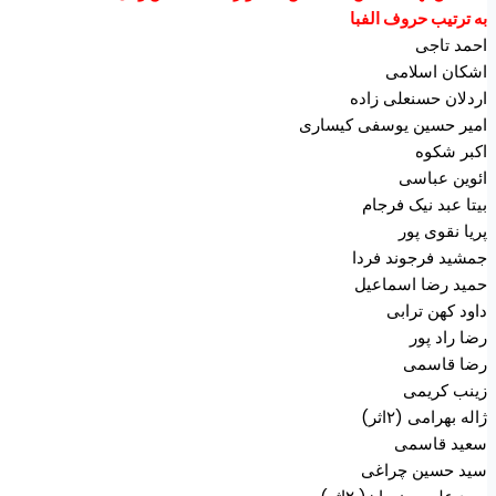
به ترتیب حروف الفبا
احمد تاجی
اشکان اسلامی
اردلان حسنعلی زاده
امیر حسین یوسفی کیساری
اکبر شکوه
ائوین عباسی
بیتا عبد نیک فرجام
پریا نقوی پور
جمشید فرجوند فردا
حمید رضا اسماعیل
داود کهن ترابی
رضا راد پور
رضا قاسمی
زینب کریمی
ژاله بهرامی (۲اثر)
سعید قاسمی
سید حسین چراغی