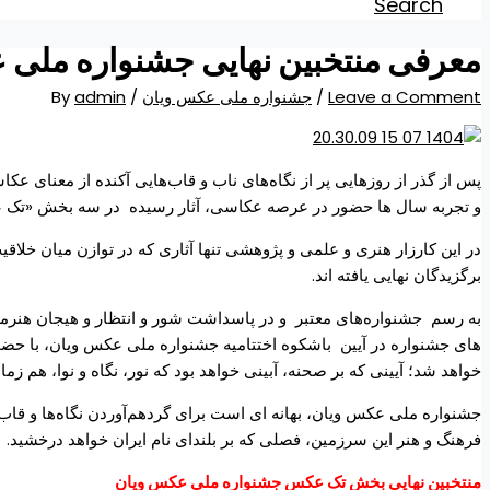
Search
معرفی منتخبین نهایی جشنواره ملی 
Leave a Comment
/
جشنواره ملی عکس ویان
/ By
admin
پس از گذر از روزهایی پر از نگاه‌های ناب و قاب‌هایی آکنده از معنای ع
و تجربه سال ها حضور در عرصه عکاسی، آثار رسیده
در سه بخش «تک ع
در این کارزار هنری و علمی و پژوهشی تنها آثاری که در توازن میان خلاقیت
برگزیدگان نهایی یافته اند.
به رسم
جشنواره‌های معتبر
و در پاسداشت شور و انتظار و هیجان هنرمند
های جشنواره در آیین
باشکوه اختتامیه جشنواره ملی عکس ویان، با حضو
خواهد شد؛ آیینی که بر صحنه، آبینی خواهد بود که نور، نگاه و نوا، هم 
جشنواره ملی عکس ویان، بهانه ای است برای گردهم‌آوردن نگاه‌ها و قاب
فرهنگ و هنر این سرزمین، فصلی که بر بلندای نام ایران خواهد درخشید.
منتخبین نهایی بخش تک عکس جشنواره ملی عکس ویان