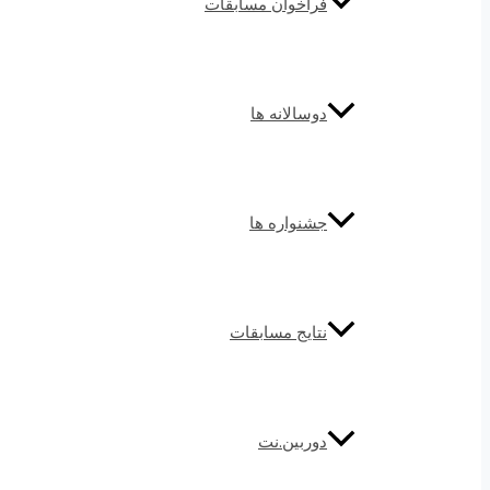
فراخوان مسابقات
دوسالانه ها
جشنواره ها
نتایج مسابقات
دوربین.نت