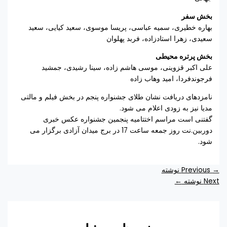
بخش سفر
بهاره خطیری، سمیه عباسی، پریسا موسوی، سعید کیایی، سعید
سعیدی، زهرا استادزاده، فربد پهلوان
بخش پرتره محیطی
علی اکبر قزوینی، موسی هاشم زاده، سینا رشیدی، جمشید
فرجوندفردا، امید وهاب زاده
نامزدهای دریافت نشان طلای جشنواره پنجم در بخش فیلم و مالتی
مدیا نیز به زودی اعلام می شود.
گفتنی است مراسم اختتامیه پنجمین جشنواره عکس خبری
دوربین.نت روز جمعه ساعت 17 در برج میدان آزادی برگزار می
شود.
→
Previous نوشته
Next نوشته
←